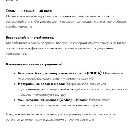
Теплый и насыщенный цвет:
Оттенок напоминает игру света на осенних листьях, излучая тепло, уют и
изысканный стиль. Он универсален и подходит для создания элегантного образа
в любой ситуации.
Безопасный и чистый состав:
Мы заботимся о вашем здоровье: продукт не содержит спирта, тяжелых металлов,
ароматизаторов, фенолов, силиконовых масел, гормонов и традиционных
консервантов.
Ключевые активные ингредиенты:
Комплекс 4 видов гиалуроновой кислоты (INFIHA):
Обеспечивает
многоуровневое увлажнение и уплотнение кожи губ.
Натуральные воски и масла:
Эфиры жожоба, воск семян
подсолнечника, воск акации низбегающей и масло сои питают, защищают
и создают комфортную текстуру.
Аминомасляная кислота (GABA) и Эктоин:
Разглаживают
поверхность губ и защищают клетки от внешнего стресса.
Каждое нанесение этой помады дарит ощущение роскоши и стиля, а губы
остаются увлажненными и ухоженными в течение всего дня.