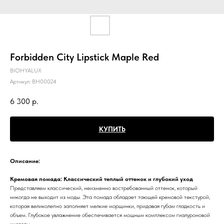
Forbidden City Lipstick Maple Red
BIOHYALUX
Артикул:
BH00024
6 300
р.
КУПИТЬ
Описание:
Кремовая помада: Классический теплый оттенок и глубокий уход
Представляем классический, неизменно востребованный оттенок, который
никогда не выходит из моды. Эта помада обладает тающей кремовой текстурой,
которая великолепно заполняет мелкие морщинки, придавая губам гладкость и
объем. Глубокое увлажнение обеспечивается мощным комплексом гиалуроновой
кислоты.