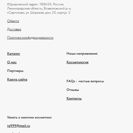
Юридический адрес: 188650, Россия,
Ленинградская область, Всеволожский р-н,
г.Сертолово, ул. Широкая, дом 20, корпус 2
Оферта
Доставка
Политика конфиденциальности
Каталог
Наши направления:
О нас
Косметология
Партнеры
Карта сайта
FAQs - частые вопросы
Отзывы
Контакты
Узнать о наличии косметики:
ig999@mail.ru