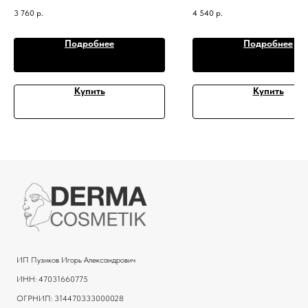
умывания
3 760
р.
4 540
р.
Подробнее
Подробнее
Купить
Купить
ИП Пузиков Игорь Александрович
ИНН: 47031660775
ОГРНИП: 314470333000028