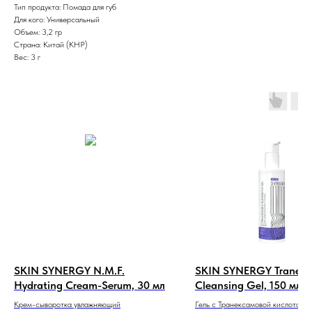
Тип продукта: Помада для губ
Для кого: Универсальный
Объем: 3,2 гр
Страна: Китай (КНР)
Вес: 3 г
SKIN SYNERGY N.M.F.
SKIN SYNERGY Tranexa
Hydrating Cream-Serum, 30 мл
Cleansing Gel, 150 мл 
транексамовый гель д
Крем-сыворотка увлажняющий
Гель с Транексамовой кислотой