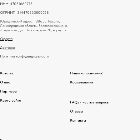
ИНН: 47031660775
ОГРНИП: 314470333000028
Юридический адрес: 188650, Россия,
Ленинградская область, Всеволожский р-н,
г.Сертолово, ул. Широкая, дом 20, корпус 2
Оферта
Доставка
Политика конфиденциальности
Каталог
Наши направления:
О нас
Косметология
Партнеры
Карта сайта
FAQs - частые вопросы
Отзывы
Контакты