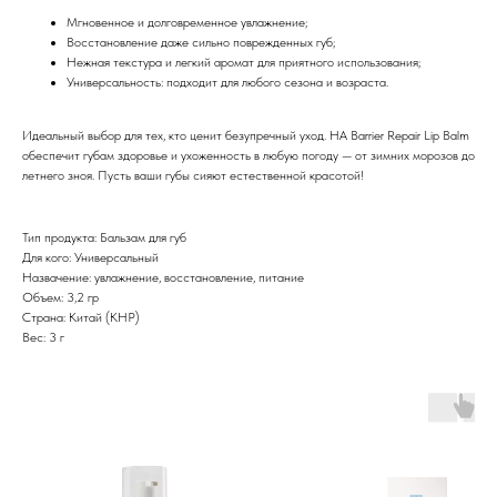
Мгновенное и долговременное увлажнение;
Восстановление даже сильно поврежденных губ;
Нежная текстура и легкий аромат для приятного использования;
Универсальность: подходит для любого сезона и возраста.
Идеальный выбор для тех, кто ценит безупречный уход. HA Barrier Repair Lip Balm
обеспечит губам здоровье и ухоженность в любую погоду — от зимних морозов до
летнего зноя. Пусть ваши губы сияют естественной красотой!
Тип продукта: Бальзам для губ
Для кого: Универсальный
Назвачение: увлажнение, восстановление, питание
Объем: 3,2 гр
Страна: Китай (КНР)
Вес: 3 г