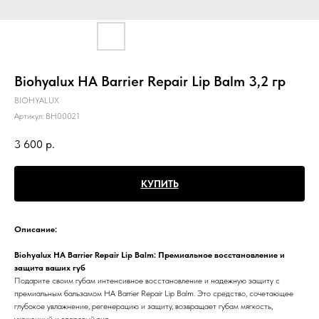
Biohyalux HA Barrier Repair Lip Balm 3,2 гр
BIOHYALUX
Артикул:
BH00021
3 600
р.
КУПИТЬ
Описание:
Biohyalux HA Barrier Repair Lip Balm: Премиальное восстановление и
защита ваших губ
Подарите своим губам интенсивное восстановление и надежную защиту с
премиальным бальзамом HA Barrier Repair Lip Balm. Это средство, сочетающее
глубокое увлажнение, регенерацию и защиту, возвращает губам мягкость,
ухоженный и здоровый вид.