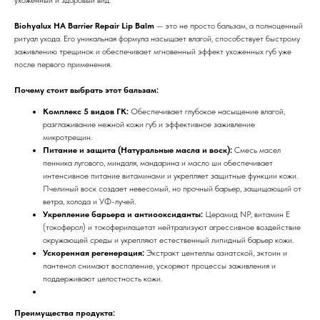
Biohyalux HA Barrier Repair Lip Balm
— это не просто бальзам, а полноценный
ритуал ухода. Его уникальная формула насыщает влагой, способствует быстрому
заживлению трещинок и обеспечивает мгновенный эффект ухоженных губ уже
после первого применения.
Почему стоит выбрать этот бальзам:
Комплекс 5 видов ГК:
Обеспечивает глубокое насыщение влагой,
разглаживание нежной кожи губ и эффективное заживление
микротрещин.
Питание и защита (Натуральные масла и воск):
Смесь масел
пенника лугового, миндаля, мандарина и масло ши обеспечивает
интенсивное питание витаминами и укрепляет защитные функции кожи.
Пчелиный воск создает невесомый, но прочный барьер, защищающий от
ветра, холода и УФ-лучей.
Укрепление барьера и антиооксиданты:
Церамид NP, витамин Е
(токоферол) и токоферилацетат нейтрализуют агрессивное воздействие
окружающей среды и укрепляют естественный липидный барьер кожи.
Ускоренная регенерация:
Экстракт центеллы азиатской, эктоин и
пантенол снимают воспаление, ускоряют процессы заживления и
поддерживают целостность кожи.
Преимущества продукта: