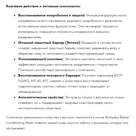
Ключевое действие и активные компоненты:
Восстановление микробиома и защита:
Уникальная формула маски
направлена на восстановление здорового микробиома и укрепление
естественных защитных функций кожи. Она активирует процессы
регенерации, повышая устойчивость эпидермиса к внешним
раздражителям.
Мощный защитный барьер (Эктоин):
Входящий в состав эктоин
создает невидимый защитный барьер, помогает удерживать влагу и
оберегает кожу от негативного воздействия окружающей среды.
Успокаивающий комплекс:
Экстракты центеллы азиатской и овса
эффективно уменьшают воспаление, раздражение и покраснение.
Пантенол способствует регенерации и смягчению.
Восстановление липидного барьера:
Комплекс керамидов (EOP,
NS/NG, NP, AS, AP), сквалан и холестерин восстанавливают
гидролипидную мантию, глубоко питают кожу и защищают от
обезвоживания.
Антисептические свойства:
Экстракты пачули и жасмина не только
освежают, но и поддерживают здоровье кожи благодаря своим
антисептическим качествам.
Сочетание премиального качества и высоких технологий в маске Biohyalux Barrier
Conditioning Mask позволит вашей коже ощутить заботу и внимание, которых она
заслуживает.