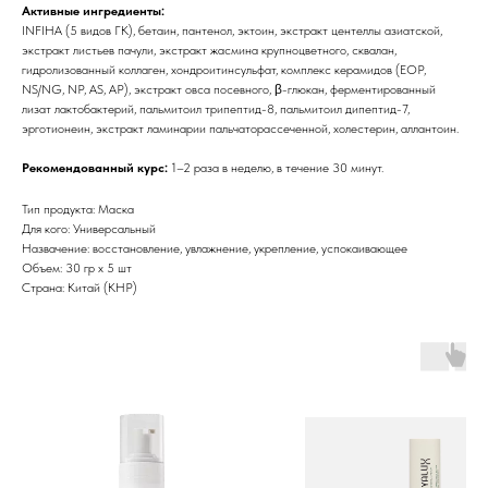
Активные ингредиенты:
INFIHA (5 видов ГК), бетаин, пантенол, эктоин, экстракт центеллы азиатской,
экстракт листьев пачули, экстракт жасмина крупноцветного, сквалан,
гидролизованный коллаген, хондроитинсульфат, комплекс керамидов (EOP,
NS/NG, NP, AS, AP), экстракт овса посевного, β-глюкан, ферментированный
лизат лактобактерий, пальмитоил трипептид-8, пальмитоил дипептид-7,
эрготионеин, экстракт ламинарии пальчаторассеченной, холестерин, аллантоин.
Рекомендованный курс:
1–2 раза в неделю, в течение 30 минут.
Тип продукта: Маска
Для кого: Универсальный
Назвачение: восстановление, увлажнение, укрепление, успокаивающее
Объем: 30 гр х 5 шт
Страна: Китай (КНР)