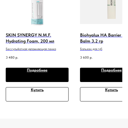
SKIN SYNERGY N.M.F.
Biohyalux HA Barrier Re
Hydrating Foam, 200 мл
Balm 3,2 гр
Бессульфатная увлажняющая пенка
Бальзам для губ
3 480
р.
3 600
р.
Подробнее
Подробнее
Купить
Купить