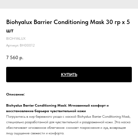
Biohyalux Barrier Conditioning Mask 30 гр х 5
шт
BIOHYALUX
Артикул:
BH00012
7 560
р.
КУПИТЬ
Описание:
Biohyalux Barrier Conditioning Mask: Мгновенный комфорт и
восстановление барьера чувствительной кожи
Погрузитесь в мир бережного ухода с маской Biohyalux Barrier Conditioning Mask,
специально разработанной для чувствительной и раздраженной кожи. Эта маска
обеспечивает мгновенное облегчение: снимает покраснения и зуд, возвращая
лицу ощущение свежести и комфорта.