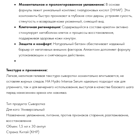
Моментальное и пролонгированное увлажнение:
В основе
формулы лежит уникальный комплекс гиалуроновых кислот (HHAF). Эти
компоненты быстро проникают в глубокие слои дермы, устраняя сухость,
стянутость и возвращая коже ухоженный, сияющий вид.
Клеточная регенерация:
Содержащийся в составе креатин активно
стимулирует метаболизм клеток и процессы восстановления,
поддерживая здоровье кожи изнутри.
Защита и комфорт:
Натуральный бетаин обеспечивает надежный
барьер от негативных внешних факторов. Аллантоин дополняет формулу
успокаивающим и смягчающим действием.
Текстура и применение:
Легкая, нелипкая гелевая текстура сыворотки моментально впитывается, не
оставляя жирных следов. HA Hydro Intense Serum идеально подходит как для
утреннего, так и для вечернего использования, выступая в качестве базового шага
перед нанесением крема или макияжа.
Тип продукта: Сыворотка
Для кого: Универсальный
Назвачение: увлажнение, питание, против признаков старения, разглаживание,
восстановление
Объем: 1,5 мл х 30 ампул
Страна: Китай (КНР)