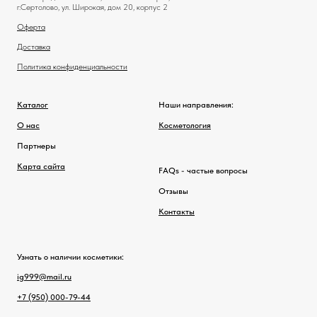
г.Сертолово, ул. Широкая, дом 20, корпус 2
Оферта
Доставка
Политика конфиденциальности
Каталог
Наши направления:
О нас
Косметология
Партнеры
Карта сайта
FAQs - частые вопросы
Отзывы
Контакты
Узнать о наличии косметики:
ig999@mail.ru
+7 (950) 000-79-44