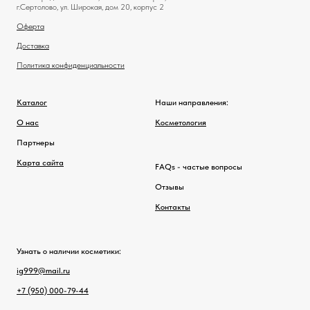
г.Сертолово, ул. Широкая, дом 20, корпус 2
Оферта
Доставка
Политика конфиденциальности
Каталог
Наши направления:
О нас
Косметология
Партнеры
Карта сайта
FAQs - частые вопросы
Отзывы
Контакты
Узнать о наличии косметики:
ig999@mail.ru
+7 (950) 000-79-44