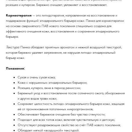
розацеа и куперозе. Бережно очищает, увлажняет и восстанавливает.
Корнеотерапия
— это липидотерапия, направленная на восстановление и
поддержание функций эпидермального барьера кожи. Пенка для корнеотерапии
на основе сверхмягкого ПАВ нового поколения специально создана для
эффективного очищения кожи, восстановления и сохранения эпидермального
барьера.
Текстура:
Пенка обладает приятным ароматом и нежной воздушной текстурой,
которая бережно удаляет загрязнения, не нарушая липидо-эпидермальный
барьер кожи.
Показания:
Сухая и очень сухая кожа;
Кожа с нарушенным эпидермальным барьером;
Розацеа, купероз, акне в период ремиссии;
Бережный уход и восстановление после солнечного ожога, обморожения
и других видов травм кожи;
Сохраняет целостность липидо-эпидермального барьера кожи, защищая
её от проникновения патогенных микроорганизмов;
Обеспечивает бережное очищение без чувства стянутости;
Подходит для всех типов кожи, включая чувствительную и детскую;
Отсутствуют раздражающие свойства за счёт ПАВ нового поколения;
Обладает мягкой «воздушной» текстурой.