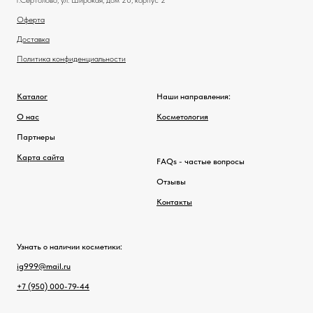
г.Сертолово, ул. Широкая, дом 20, корпус 2
Оферта
Доставка
Политика конфиденциальности
Каталог
Наши направления:
О нас
Косметология
Партнеры
Карта сайта
FAQs - частые вопросы
Отзывы
Контакты
Узнать о наличии косметики:
ig999@mail.ru
+7 (950) 000-79-44