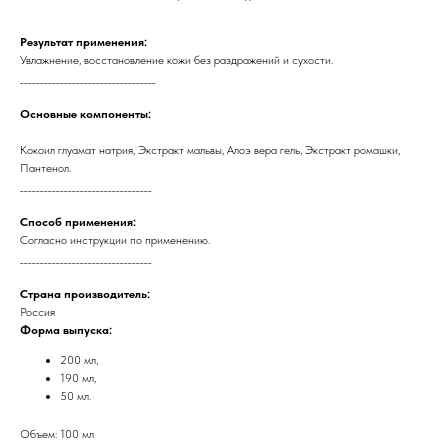
Результат применения:
Увлажнение, восстановление кожи без раздражений и сухости.
__________________________________
Основные компоненты:
Кокоил глуамат натрия, Экстракт мальвы, Алоэ вера гель, Экстракт ромашки,
Пантенол.
_________________________________
Способ применения:
Согласно инструкции по применению.
_________________________________
Страна производитель:
Россия
Форма выпуска:
200 мл,
190 мл,
50 мл.
Объем: 100 мл