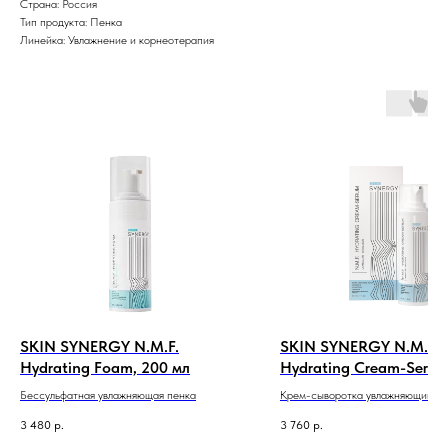
Страна: Россия
Тип продукта: Пенка
Линейка: Увлажнение и корнеотерапия
SKIN SYNERGY N.M.F.
SKIN SYNERGY N.M.F.
Hydrating Foam, 200 мл
Hydrating Cream-Serum
Бессульфатная увлажняющая пенка
Крем-сыворотка увлажняющий
3 480
р.
3 760
р.