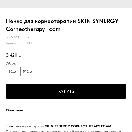
Пенка для корнеотерапии SKIN SYNERGY
Corneotherapy Foam
SKIN SYNERGY
Артикул:
SS0013.1
3 420
р.
Объем
50мл
190мл
КУПИТЬ
Описание:
Пенка для корнеотерапии
SKIN SYNERGY CORNEOTHERAPY FOAM
.
Показана для применения при чувствительной кожи, акне в ремиссии, сухости,