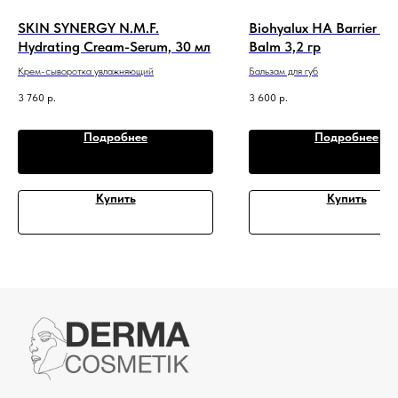
SKIN SYNERGY N.M.F.
Biohyalux HA Barrier Re
Hydrating Cream-Serum, 30 мл
Balm 3,2 гр
Крем-сыворотка увлажняющий
Бальзам для губ
3 760
р.
3 600
р.
Подробнее
Подробнее
Купить
Купить