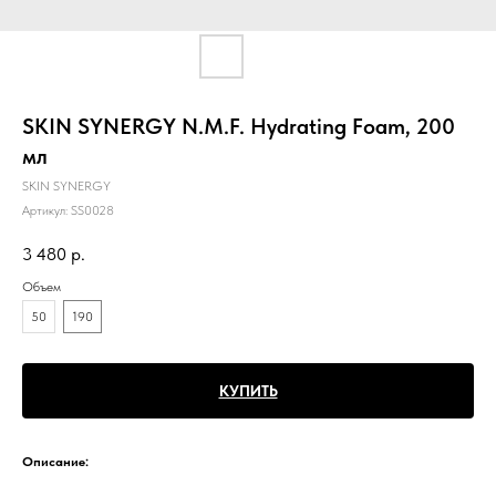
SKIN SYNERGY N.M.F. Hydrating Foam, 200
мл
SKIN SYNERGY
Артикул:
SS0028
3 480
р.
Объем
50
190
КУПИТЬ
Описание: