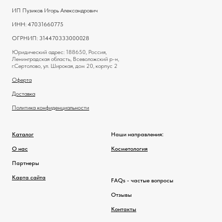
ИП Пузиков Игорь Александрович
ИНН: 47031660775
ОГРНИП: 314470333000028
Юридический адрес: 188650, Россия,
Ленинградская область, Всеволожский р-н,
г.Сертолово, ул. Широкая, дом 20, корпус 2
Оферта
Доставка
Политика конфиденциальности
Каталог
Наши направления:
О нас
Косметология
Партнеры
Карта сайта
FAQs - частые вопросы
Отзывы
Контакты