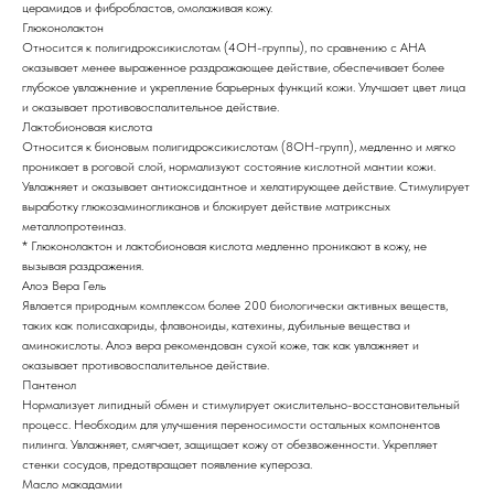
церамидов и фибробластов, омолаживая кожу.
Глюконолактон
Относится к полигидроксикислотам (4ОН-группы), по сравнению с АНА
оказывает менее выраженное раздражающее действие, обеспечивает более
глубокое увлажнение и укрепление барьерных функций кожи. Улучшает цвет лица
и оказывает противовоспалительное действие.
Лактобионовая кислота
Относится к бионовым полигидроксикислотам (8ОН-групп), медленно и мягко
проникает в роговой слой, нормализуют состояние кислотной мантии кожи.
Увлажняет и оказывает антиоксидантное и хелатирующее действие. Стимулирует
выработку глюкозаминогликанов и блокирует действие матриксных
металлопротеиназ.
* Глюконолактон и лактобионовая кислота медленно проникают в кожу, не
вызывая раздражения.
Алоэ Вера Гель
Явлается природным комплексом более 200 биологически активных веществ,
таких как полисахариды, флавоноиды, катехины, дубильные вещества и
аминокислоты. Алоэ вера рекомендован сухой коже, так как увлажняет и
оказывает противовоспалительное действие.
Пантенол
Нормализует липидный обмен и стимулирует окислительно-восстановительный
процесс. Необходим для улучшения переносимости остальных компонентов
пилинга. Увлажняет, смягчает, защищает кожу от обезвоженности. Укрепляет
стенки сосудов, предотвращает появление купероза.
Масло макадамии