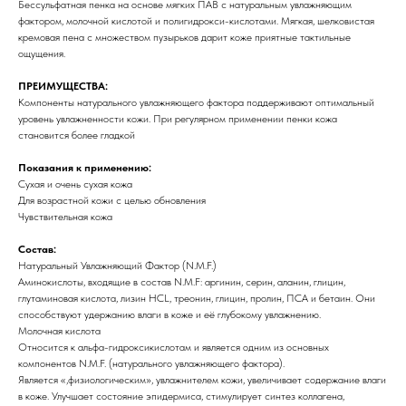
Бессульфатная пенка на основе мягких ПАВ с натуральным увлажняющим
фактором, молочной кислотой и полигидрокси-кислотами. Мягкая, шелковистая
кремовая пена с множеством пузырьков дарит коже приятные тактильные
ощущения.
ПРЕИМУЩЕСТВА:
Компоненты натурального увлажняющего фактора поддерживают оптимальный
уровень увлажненности кожи. При регулярном применении пенки кожа
становится более гладкой
Показания к применению:
Сухая и очень сухая кожа
Для возрастной кожи с целью обновления
Чувствительная кожа
Состав:
Натуральный Увлажняющий Фактор (N.M.F.)
Аминокислоты, входящие в состав N.M.F: аргинин, серин, аланин, глицин,
глутаминовая кислота, лизин HCL, треонин, глицин, пролин, ПСА и бетаин. Они
способствуют удержанию влаги в коже и её глубокому увлажнению.
Молочная кислота
Относится к альфа-гидроксикислотам и является одним из основных
компонентов N.M.F. (натурального увлажняющего фактора).
Является «,физиологическим», увлажнителем кожи, увеличивает содержание влаги
в коже. Улучшает состояние эпидермиса, стимулирует синтез коллагена,