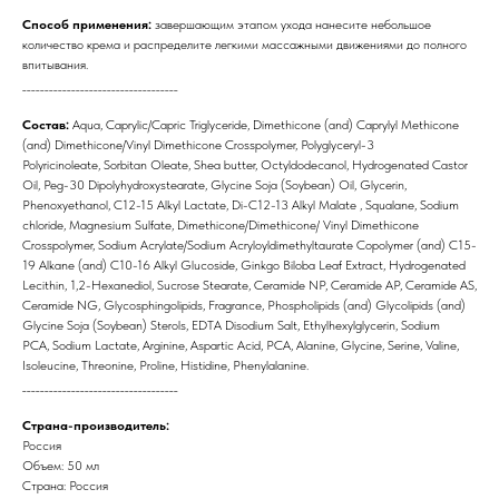
Способ применения:
завершающим этапом ухода нанесите небольшое
количество крема и распределите легкими массажными движениями до полного
впитывания.
___________________________________
Состав:
Aqua, Caprylic/Capric Triglyceride, Dimethicone (and) Caprylyl Methicone
(and) Dimethicone/Vinyl Dimethicone Crosspolymer, Polyglyceryl-3
Polyricinoleate, Sorbitan Oleate, Shea butter, Octyldodecanol, Hydrogenated Castor
Oil, Peg-30 Dipolyhydroxystearate, Glycine Soja (Soybean) Oil, Glycerin,
Phenoxyethanol, C12-15 Alkyl Lactate, Di-C12-13 Alkyl Malate , Squalane, Sodium
chloride, Magnesium Sulfate, Dimethicone/Dimethicone/ Vinyl Dimethicone
Crosspolymer, Sodium Acrylate/Sodium Acryloyldimethyltaurate Copolymer (and) C15-
19 Alkane (and) C10-16 Alkyl Glucoside, Ginkgo Biloba Leaf Extract, Hydrogenated
Lecithin, 1,2-Hexanediol, Sucrose Stearate, Ceramide NP, Ceramide AP, Ceramide AS,
Ceramide NG, Glycosphingolipids, Fragrance, Phospholipids (and) Glycolipids (and)
Glycine Soja (Soybean) Sterols, EDTA Disodium Salt, Ethylhexylglycerin, Sodium
PCA, Sodium Lactate, Arginine, Aspartic Acid, PCA, Alanine, Glycine, Serine, Valine,
Isoleucine, Threonine, Proline, Histidine, Phenylalanine.
___________________________________
Страна-производитель:
Россия
Объем: 50 мл
Страна: Россия