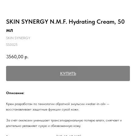
SKIN SYNERGY N.M.F. Hydrating Cream, 50
мл
SKIN SYNERGY
SS0025
3560,00
р.
КУПИТЬ
Описание:
Крем разработан по технологии обратной эмульсии «water-in-oil» —
восстанавливает защитные функции сухой кожи.
За счёт окклюзии уменьшает трансэпидермальную потерю влаги, смягчает и
длительно увлажняет сухую и обезвоженную кожу.