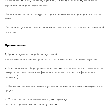
Благодаря комплексу церамидов (NP, AS, AP, NG) и липидному комплексу
укрепляет барьерные функции кожи.
Насыщенная плотная текстура, которая при этом хорошо распределяется по
коже.
Интенсивно увлажняет и восстанавливает кожу за счёт создания естественной
окклюзии.
___________________________________
Преимущества:
1. Крем специально разработан для сухой
и обезвоженной кожи, которой не хватает увлажнения от прямых эмульсий;
2. Восстанавливает барьерные свойства кожи, восполняя дефицит компонентов
натурального увлажняющего фактора и липидов (гликоль, фосфолипиды и
церамиды);
3. Подходит для ухода за кожей в условиях пониженной влажности окружающей
среды;
4. Создаёт естественную окклюзию, имитирующую
себум, которого не хватает при сухой коже.
___________________________________